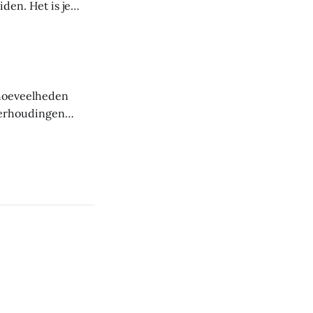
den. Het is je
voor jou. Het doel
e hoeveelheden
verhoudingen
 Je wilt niet 0 vet