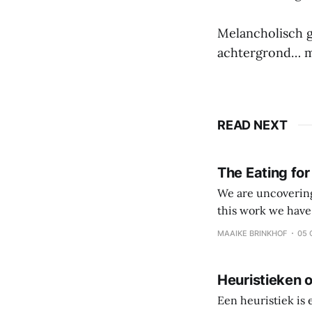
Melancholisch g
achtergrond… mi
READ NEXT
The Eating for
We are uncovering 
this work we have come to value: Veggies, fruits and
processed foods and beverages Simple eating over 
MAAIKE BRINKHOF
05 
Coach and client 
Heuristieken o
Een heuristiek is