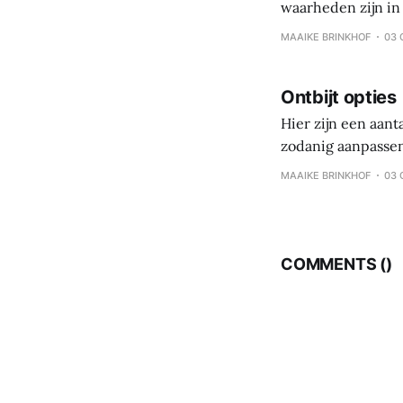
waarheden zijn in 
persoonlijke reis,
MAAIKE BRINKHOF
03 
is gezonde gewoo
Ontbijt opties
Hier zijn een aant
zodanig aanpassen
koolhydraten – eiwi
MAAIKE BRINKHOF
03 
eten, maar per maa
COMMENTS (
)