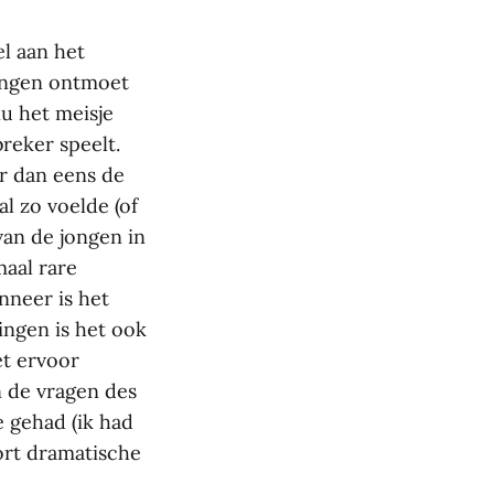
el aan het
 jongen ontmoet
nu het meisje
breker speelt.
r dan eens de
l zo voelde (of
van de jongen in
maal rare
nneer is het
ingen is het ook
et ervoor
 de vragen des
e gehad (ik had
oort dramatische