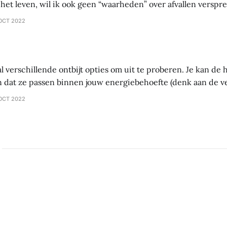
het leven, wil ik ook geen “waarheden” over afvallen versprei
 waarin je zelf gaat onderzoeken wat werkt en wat niet werkt 
OCT 2022
ntes
al verschillende ontbijt opties om uit te proberen. Je kan d
 dat ze passen binnen jouw energiebehoefte (denk aan de 
tten – vet). Als je probeert af te vallen, let dan vooral op vet.
OCT 2022
ltijd