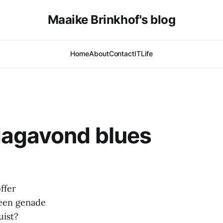
Maaike Brinkhof's blog
Home
About
Contact
IT
Life
dagavond blues
ffer
geen genade
uist?