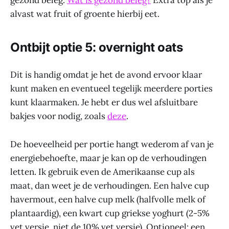
gezond beleg.
Wat is gezond beleg?
Extra top als je
alvast wat fruit of groente hierbij eet.
Ontbijt optie 5: overnight oats
Dit is handig omdat je het de avond ervoor klaar
kunt maken en eventueel tegelijk meerdere porties
kunt klaarmaken. Je hebt er dus wel afsluitbare
bakjes voor nodig, zoals
deze
.
De hoeveelheid per portie hangt wederom af van je
energiebehoefte, maar je kan op de verhoudingen
letten. Ik gebruik even de Amerikaanse cup als
maat, dan weet je de verhoudingen. Een halve cup
havermout, een halve cup melk (halfvolle melk of
plantaardig), een kwart cup griekse yoghurt (2-5%
vet versie, niet de 10% vet versie). Optioneel: een