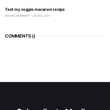
Test my veggie macaroni recipe
MAAIKE BRINKHOF
20 DEC 2021
COMMENTS (
)