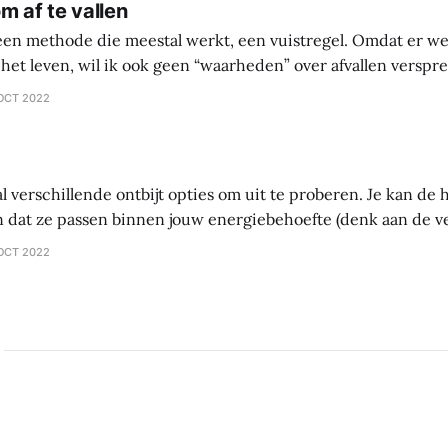
m af te vallen
 een methode die meestal werkt, een vuistregel. Omdat er we
het leven, wil ik ook geen “waarheden” over afvallen versprei
 waarin je zelf gaat onderzoeken wat werkt en wat niet werkt 
OCT 2022
ntes
al verschillende ontbijt opties om uit te proberen. Je kan d
 dat ze passen binnen jouw energiebehoefte (denk aan de 
tten – vet). Als je probeert af te vallen, let dan vooral op vet.
OCT 2022
ltijd