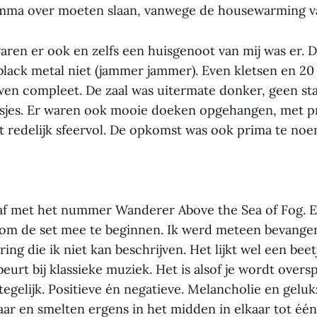
mma over moeten slaan, vanwege de housewarming va
ren er ook en zelfs een huisgenoot van mij was er. D
black metal niet (jammer jammer). Even kletsen en 20
n compleet. De zaal was uitermate donker, geen sta
rsjes. Er waren ook mooie doeken opgehangen, met p
et redelijk sfeervol. De opkomst was ook prima te noe
af met het nummer Wanderer Above the Sea of Fog. E
om de set mee te beginnen. Ik werd meteen bevange
aring die ik niet kan beschrijven. Het lijkt wel een bee
urt bij klassieke muziek. Het is alsof je wordt over
 tegelijk. Positieve én negatieve. Melancholie en geluk
aar en smelten ergens in het midden in elkaar tot éé