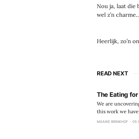
Nou ja, laat die
wel z’n charme…
Heerlijk, zo’n 
READ NEXT
The Eating for
We are uncovering 
this work we have come to value: Veggies, fruits and
processed foods and beverages Simple eating over 
MAAIKE BRINKHOF
05 
Coach and client 