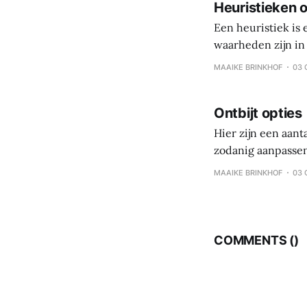
Heuristieken o
Een heuristiek is
waarheden zijn in 
persoonlijke reis,
MAAIKE BRINKHOF
03 
is gezonde gewoo
Ontbijt opties
Hier zijn een aant
zodanig aanpassen
koolhydraten – eiwi
MAAIKE BRINKHOF
03 
eten, maar per maa
COMMENTS (
)