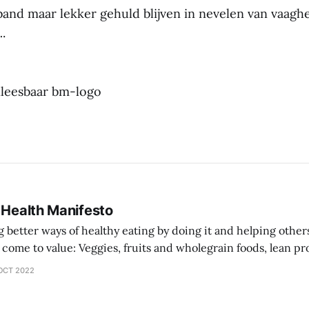
 band maar lekker gehuld blijven in nevelen van vaagh
.
onleesbaar bm-logo
 Health Manifesto
better ways of healthy eating by doing it and helping other
 wholegrain foods, lean protein sources over
comprehensive diet plan documentation
OCT 2022
collaboration over going