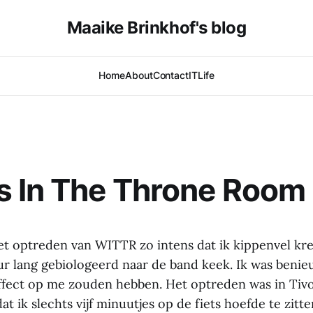
Maaike Brinkhof's blog
Home
About
Contact
IT
Life
s In The Throne Room
het optreden van WITTR zo intens dat ik kippenvel kre
ur lang gebiologeerd naar de band keek. Ik was benie
ffect op me zouden hebben. Het optreden was in Tivol
t ik slechts vijf minuutjes op de fiets hoefde te zitte