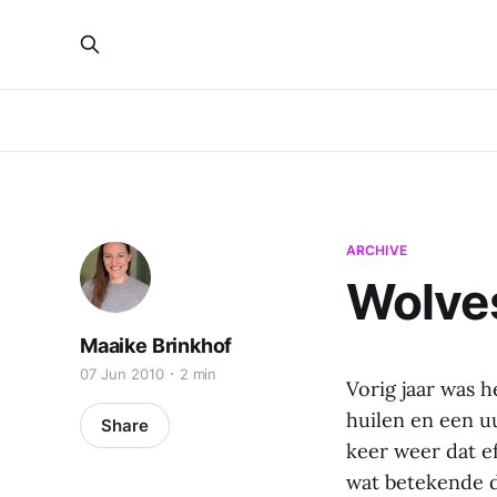
ARCHIVE
Wolve
Maaike Brinkhof
07 Jun 2010
2 min
Vorig jaar was 
huilen en een u
Share
keer weer dat e
wat betekende da