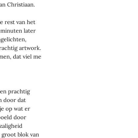
n Christiaan.
e rest van het
 minuten later
gelichten,
rachtig artwork.
men, dat viel me
en prachtig
n door dat
tje op wat er
spoeld door
zaligheid
n groot blok van