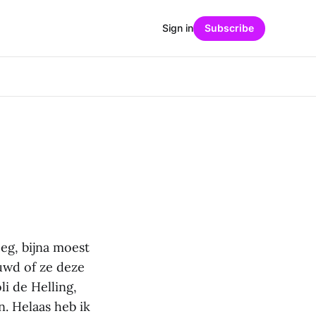
Sign in
Subscribe
eg, bijna moest
uwd of ze deze
i de Helling,
n. Helaas heb ik