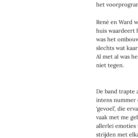
het voorprogra
René en Ward wa
huis waardeert 
was het ombouwe
slechts wat kaa
Al met al was h
niet tegen.
De band trapte 
intens nummer 
‘gevoel’, die erv
vaak met me gebe
allerlei emoties
strijden met elk