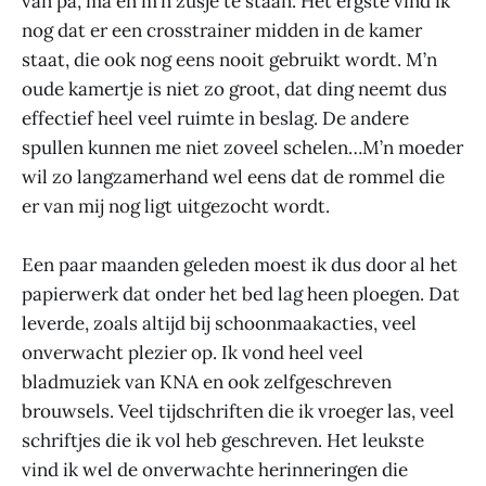
van pa, ma en m’n zusje te staan. Het ergste vind ik
nog dat er een crosstrainer midden in de kamer
staat, die ook nog eens nooit gebruikt wordt. M’n
oude kamertje is niet zo groot, dat ding neemt dus
effectief heel veel ruimte in beslag. De andere
spullen kunnen me niet zoveel schelen…M’n moeder
wil zo langzamerhand wel eens dat de rommel die
er van mij nog ligt uitgezocht wordt.
Een paar maanden geleden moest ik dus door al het
papierwerk dat onder het bed lag heen ploegen. Dat
leverde, zoals altijd bij schoonmaakacties, veel
onverwacht plezier op. Ik vond heel veel
bladmuziek van KNA en ook zelfgeschreven
brouwsels. Veel tijdschriften die ik vroeger las, veel
schriftjes die ik vol heb geschreven. Het leukste
vind ik wel de onverwachte herinneringen die