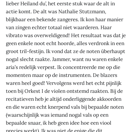
lieber Heiland du’, het eerste stuk waar de alt in
actie komt. De alt was Nathalie Stutzmann,
blijkbaar een bekende zangeres. Ik kon haar manier
van zingen echter totaal niet waarderen. Haar
vibrato was overweldigend! Het resultaat was dat je
geen enkele noot echt hoorde, alles verdronk in een
groot tril-festijn. Ik vond dat ze de noten überhaupt
nogal slecht raakte. Jammer, want nu waren enkele
aria’s redelijk verpest. Ik concentreerde me op die
momenten maar op de instrumenten. De blazers
waren heel goed! Vervolgens werd het echt pijnlijk
toen bij Orkest I de violen ontstemd raakten. Bij de
recitatieven heb je altijd onderliggende akkoorden
en die waren echt knerpend vals bij bepaalde noten
(waarschijnlijk was iemand nogal vals op een
bepaalde snaar, ik heb geen idee hoe een viool
precies werkt). Ik was niet de enige die dit