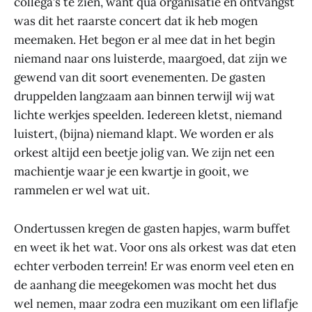
collega’s te zien, want qua organisatie en ontvangst
was dit het raarste concert dat ik heb mogen
meemaken. Het begon er al mee dat in het begin
niemand naar ons luisterde, maargoed, dat zijn we
gewend van dit soort evenementen. De gasten
druppelden langzaam aan binnen terwijl wij wat
lichte werkjes speelden. Iedereen kletst, niemand
luistert, (bijna) niemand klapt. We worden er als
orkest altijd een beetje jolig van. We zijn net een
machientje waar je een kwartje in gooit, we
rammelen er wel wat uit.
Ondertussen kregen de gasten hapjes, warm buffet
en weet ik het wat. Voor ons als orkest was dat eten
echter verboden terrein! Er was enorm veel eten en
de aanhang die meegekomen was mocht het dus
wel nemen, maar zodra een muzikant om een liflafje