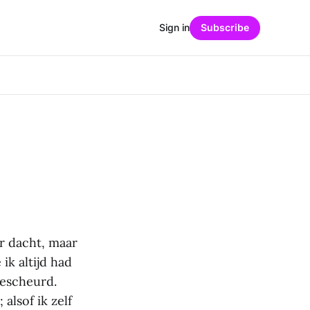
Sign in
Subscribe
er dacht, maar
ik altijd had
gescheurd.
alsof ik zelf