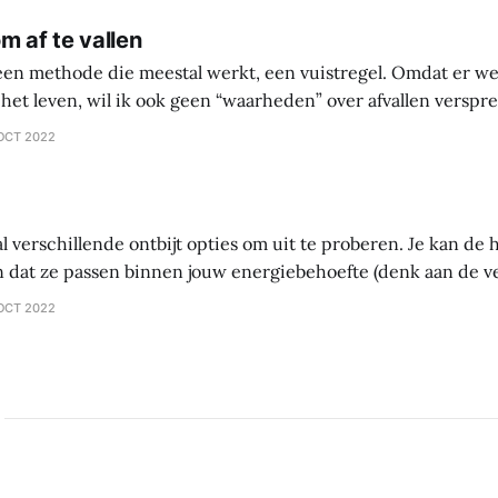
m af te vallen
 een methode die meestal werkt, een vuistregel. Omdat er we
het leven, wil ik ook geen “waarheden” over afvallen versprei
 waarin je zelf gaat onderzoeken wat werkt en wat niet werkt 
OCT 2022
ntes
al verschillende ontbijt opties om uit te proberen. Je kan d
 dat ze passen binnen jouw energiebehoefte (denk aan de 
tten – vet). Als je probeert af te vallen, let dan vooral op vet.
OCT 2022
ltijd