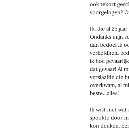
ook tekort gesc
voorgelogen? Of
Ik, die al 25 ja
Ondanks mijn sce
dan bedoel ik o
verliefdheid bed
ik hoe gevaarlij
dat gevaar! Al m
verslaafde die h
overkwam, al mij
beste…alles!
Ik wist niet wat
spookte door mi
kon denken. Een 