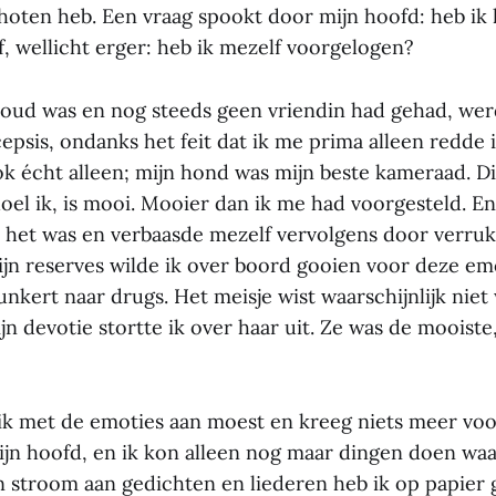
hoten heb. Een vraag spookt door mijn hoofd: heb ik 
, wellicht erger: heb ik mezelf voorgelogen?
ar oud was en nog steeds geen vriendin had gehad, wer
psis, ondanks het feit dat ik me prima alleen redde i
ok écht alleen; mijn hond was mijn beste kameraad. D
oel ik, is mooi. Mooier dan ik me had voorgesteld. En
k het was en verbaasde mezelf vervolgens door verrukt
ijn reserves wilde ik over boord gooien voor deze emo
unkert naar drugs. Het meisje wist waarschijnlijk niet
n devotie stortte ik over haar uit. Ze was de mooiste, 
 ik met de emoties aan moest en kreeg niets meer voor
jn hoofd, en ik kon alleen nog maar dingen doen waar
stroom aan gedichten en liederen heb ik op papier ge