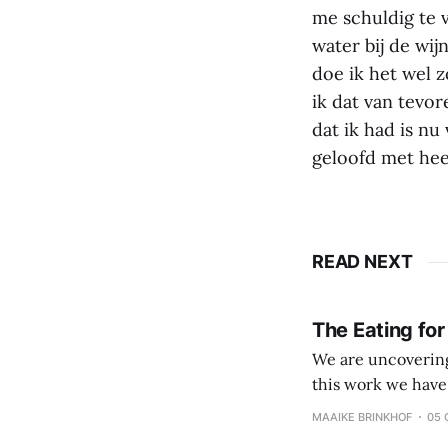
me schuldig te v
water bij de wij
doe ik het wel z
ik dat van tevo
dat ik had is nu
geloofd met heel
READ NEXT
The Eating for
We are uncovering 
this work we have come to value: Veggies, fruits and
processed foods and beverages Simple eating over 
MAAIKE BRINKHOF
05 
Coach and client 