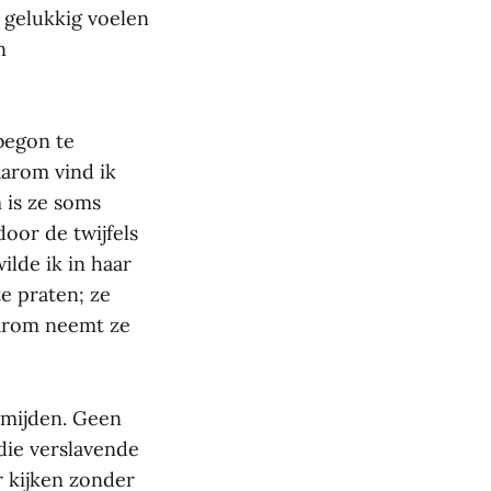
 gelukkig voelen
n
begon te
aarom vind ik
 is ze soms
door de twijfels
ilde ik in haar
e praten; ze
aarom neemt ze
rmijden. Geen
 die verslavende
r kijken zonder