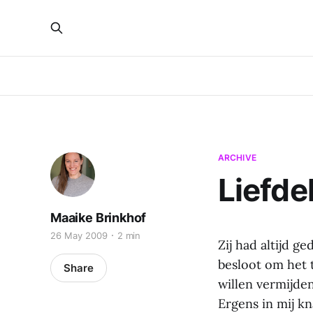
ARCHIVE
Liefde
Maaike Brinkhof
26 May 2009
2 min
Zij had altijd g
besloot om het t
Share
willen vermijde
Ergens in mij kn