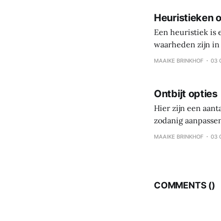
Heuristieken o
Een heuristiek is
waarheden zijn in 
persoonlijke reis,
MAAIKE BRINKHOF
03 
is gezonde gewoo
Ontbijt opties
Hier zijn een aant
zodanig aanpassen
koolhydraten – eiwi
MAAIKE BRINKHOF
03 
eten, maar per maa
COMMENTS (
)