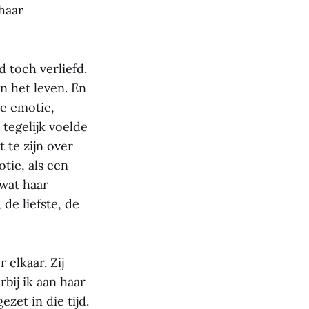
haar
d toch verliefd.
n het leven. En
ie emotie,
 tegelijk voelde
 te zijn over
tie, als een
 wat haar
de liefste, de
 elkaar. Zij
bij ik aan haar
zet in die tijd.