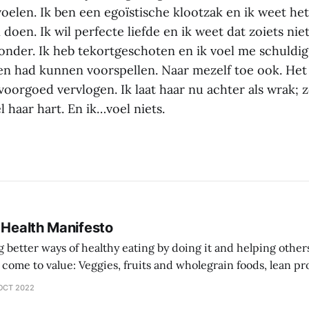
oelen. Ik ben een egoïstische klootzak en ik weet het.
n doen. Ik wil perfecte liefde en ik weet dat zoiets nie
onder. Ik heb tekortgeschoten en ik voel me schuldig.
ren had kunnen voorspellen. Naar mezelf toe ook. Het
 voorgoed vervlogen. Ik laat haar nu achter als wrak; z
 haar hart. En ik…voel niets.
 Health Manifesto
better ways of healthy eating by doing it and helping other
 wholegrain foods, lean protein sources over
comprehensive diet plan documentation
OCT 2022
collaboration over going