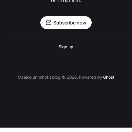
or Urbanism.
Subscribe now
Sign up
Maaike Brinkhof's blog © 2026. Powered by
Ghost
proven.lol/5ac0fd