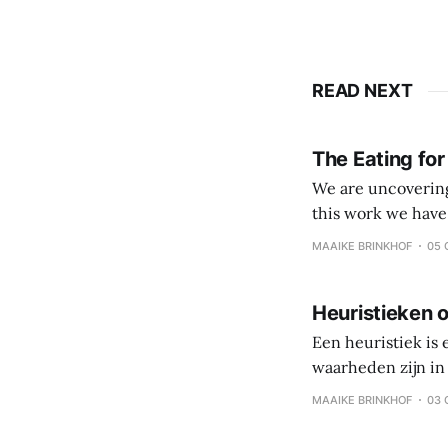
READ NEXT
The Eating for
We are uncovering 
this work we have come to value: Veggies, fruits and
processed foods and beverages Simple eating over 
MAAIKE BRINKHOF
05 
Coach and client 
Heuristieken o
Een heuristiek is
waarheden zijn in 
persoonlijke reis,
MAAIKE BRINKHOF
03 
is gezonde gewoo