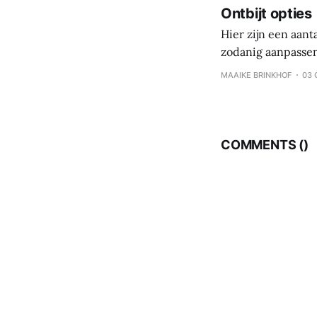
Ontbijt opties
Hier zijn een aant
zodanig aanpassen
koolhydraten – eiwi
MAAIKE BRINKHOF
03 
eten, maar per maa
COMMENTS (
)