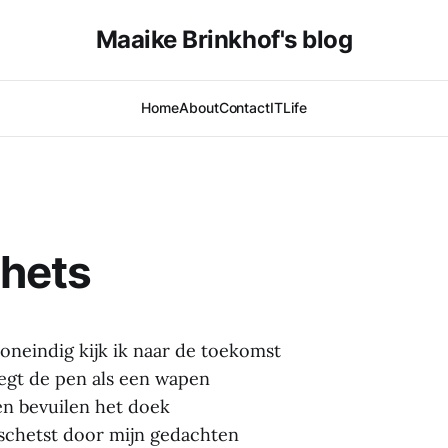
Maaike Brinkhof's blog
Home
About
Contact
IT
Life
chets
oneindig kijk ik naar de toekomst
egt de pen als een wapen
en bevuilen het doek
schetst door mijn gedachten