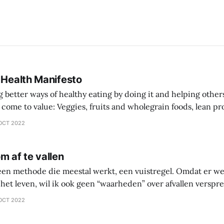
 Health Manifesto
better ways of healthy eating by doing it and helping other
 wholegrain foods, lean protein sources over
comprehensive diet plan documentation
OCT 2022
collaboration over going
m af te vallen
 een methode die meestal werkt, een vuistregel. Omdat er we
het leven, wil ik ook geen “waarheden” over afvallen versprei
 waarin je zelf gaat onderzoeken wat werkt en wat niet werkt 
OCT 2022
ntes