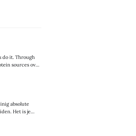
s do it. Through
inig absolute
den. Het is je
voor jou. Het doel