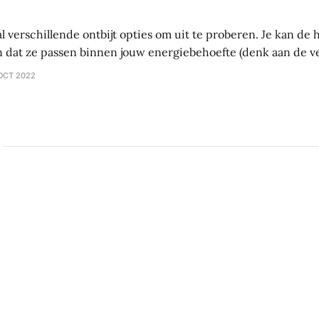
al verschillende ontbijt opties om uit te proberen. Je kan d
 dat ze passen binnen jouw energiebehoefte (denk aan de 
tten – vet). Als je probeert af te vallen, let dan vooral op vet.
OCT 2022
ltijd