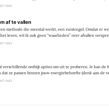
comprehensive diet plan documentation
OCT 2022
collaboration over going
m af te vallen
 een methode die meestal werkt, een vuistregel. Omdat er we
het leven, wil ik ook geen “waarheden” over afvallen versprei
 waarin je zelf gaat onderzoeken wat werkt en wat niet werkt 
OCT 2022
ntes
al verschillende ontbijt opties om uit te proberen. Je kan d
 dat ze passen binnen jouw energiebehoefte (denk aan de 
tten – vet). Als je probeert af te vallen, let dan vooral op vet.
OCT 2022
ltijd