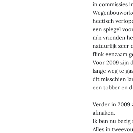
in commissies i
Wegenbouworkest
hectisch verlop
een spiegel voo
m’n vrienden he
natuurlijk zeer 
flink eenzaam g
Voor 2009 zijn d
lange weg te ga
dit misschien la
een tobber en d
Verder in 2009 
afmaken.
Ik ben nu bezig
Alles in tweevou