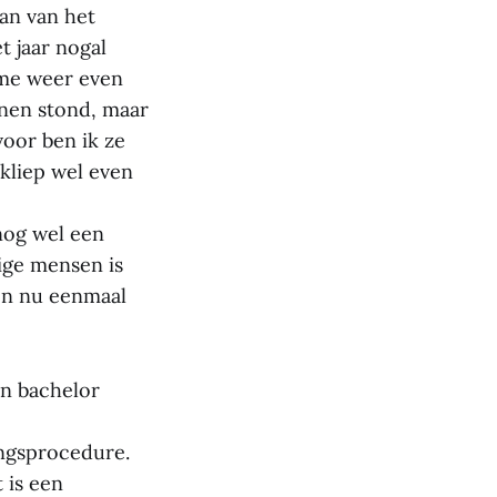
an van het
t jaar nogal
 me weer even
enen stond, maar
oor ben ik ze
ukliep wel even
 nog wel een
ige mensen is
ben nu eenmaal
’n bachelor
ingsprocedure.
 is een