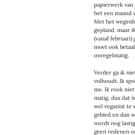
papierwerk van j
het een maand w
Met het wegenbo
gepland, maar ik
(vanaf februari)
moet ook betaal
onregelmatig.
Verder ga ik nie
volhoudt. Ik spo
me. Ik rook niet
matig, dus dat i
wel veganist te
gebied en dan wi
wordt nog lasti
geen redenen om