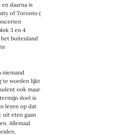
 en daarna is
ity of Toronto (
concerten
blok 3 en 4
n het buitenland
 te
na niemand
g te worden lijkt
 student ook maar
termijn doel is
n lezen op dat
: uit eten gaan
en. Allemaal
eiden.