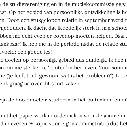
n de studievereniging en in de muziekcommissie gega
. Op het gebied van persoonlijke ontwikkeling is he
en. Door een stukgelopen relatie in september werd
rgehouden. Ik dacht dat ik redelijk sterk in m’n scho
bben me echt even er bovenop moeten helpen. Daarv
dankbaar! Ik heb me in de periode nadat de relatie st
evoeld: een goede les!
e doelen op persoonlijk gebied dus duidelijk. Ik heb
an om me sterker te ‘rooten’ in het leven. Voor somm
rie (‘je leeft toch gewoon, wat is het probleem?’). Ik 
enk graag na over dit soort zaken.
zijn de hoofddoelen: studeren in het buitenland en m
 met het papierwerk in orde maken voor de aanmeld
d inleveren (+ kopie voor eigen administratie) dus het