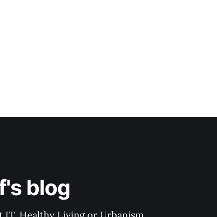
's blog
 IT, Healthy Living or Urbanism.