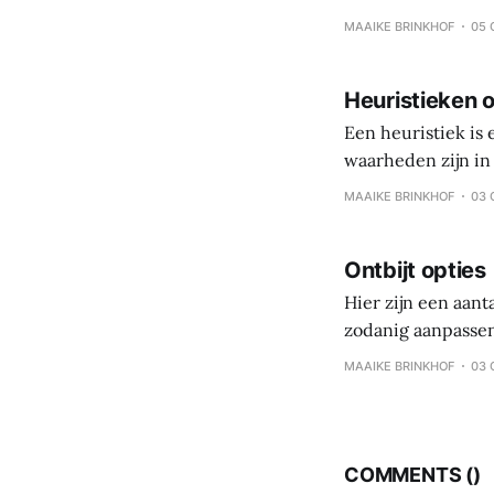
processed foods and beverages Simple eating over 
MAAIKE BRINKHOF
05 
Coach and client 
Heuristieken o
Een heuristiek is
waarheden zijn in 
persoonlijke reis,
MAAIKE BRINKHOF
03 
is gezonde gewoo
Ontbijt opties
Hier zijn een aant
zodanig aanpassen
koolhydraten – eiwi
MAAIKE BRINKHOF
03 
eten, maar per maa
COMMENTS (
)