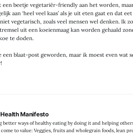
t een beetje vegetariër-friendly aan het worden, maar
lijk aan ‘heel veel kaas’ als je uit eten gaat en dat eet 
 niet vegetarisch, zoals veel mensen wel denken. Ik zo
stremsel uit een koeienmaag kan worden gehaald zon
koe te doden.
je een blaat-post geworden, maar ik moest even wat sc
!
 Health Manifesto
better ways of healthy eating by doing it and helping other
 wholegrain foods, lean protein sources over