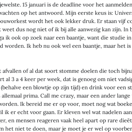
ewelste. 15 januari is de deadline voor het aanmelden
achten op het antwoord. Mijn eerste keus is: Univers
uworkest wordt het ook lekker druk. Er staan vijf 
 weet dus nog niet of ik bij alle aanwezig kan zijn. In 
 ga ik ook op zoek naar een baantje, want die studie i
d worden. Ik heb nu ook wel een baantje, maar het is
t afvallen of al dat soort stomme doelen die toch bij
rt al 3 a 4 keer per week, dat is genoeg om niet vadsi
 (behalve een blowtje op zijn tijd) en drink voor een
s allemaal prima. Call me crazy, maar een ander lange 
 worden. Ik bereid me er op voor, moet nog wat boeke
l ik er echt voor gaan. Er kleven wel wat nadelen aan
ger, en mensen reageren vaak heel apart op rare dieët
 het niet te doen, maar je moet je er wel op voorber