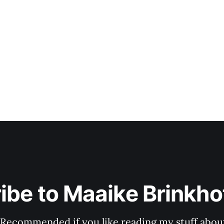
ibe to Maaike Brinkhof
 Recommended if you like reading my stuff about