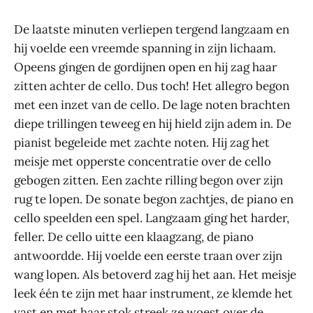
De laatste minuten verliepen tergend langzaam en
hij voelde een vreemde spanning in zijn lichaam.
Opeens gingen de gordijnen open en hij zag haar
zitten achter de cello. Dus toch! Het allegro begon
met een inzet van de cello. De lage noten brachten
diepe trillingen teweeg en hij hield zijn adem in. De
pianist begeleide met zachte noten. Hij zag het
meisje met opperste concentratie over de cello
gebogen zitten. Een zachte rilling begon over zijn
rug te lopen. De sonate begon zachtjes, de piano en
cello speelden een spel. Langzaam ging het harder,
feller. De cello uitte een klaagzang, de piano
antwoordde. Hij voelde een eerste traan over zijn
wang lopen. Als betoverd zag hij het aan. Het meisje
leek één te zijn met haar instrument, ze klemde het
vast en met haar stok streek ze woest over de